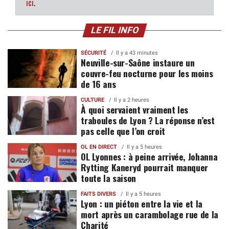
ici
.
LE FIL INFO
SÉCURITÉ
Il y a 43 minutes
Neuville-sur-Saône instaure un
couvre-feu nocturne pour les moins
de 16 ans
CULTURE
Il y a 2 heures
À quoi servaient vraiment les
traboules de Lyon ? La réponse n’est
pas celle que l’on croit
OL EN DIRECT
Il y a 5 heures
OL Lyonnes : à peine arrivée, Johanna
Rytting Kaneryd pourrait manquer
toute la saison
FAITS DIVERS
Il y a 5 heures
Lyon : un piéton entre la vie et la
mort après un carambolage rue de la
Charité