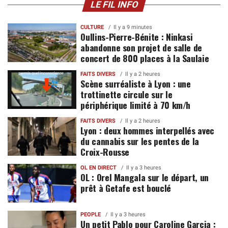
LE FIL INFO
CULTURE
Il y a 9 minutes
Oullins-Pierre-Bénite : Ninkasi
abandonne son projet de salle de
concert de 800 places à la Saulaie
FAITS DIVERS
Il y a 2 heures
Scène surréaliste à Lyon : une
trottinette circule sur le
périphérique limité à 70 km/h
FAITS DIVERS
Il y a 2 heures
Lyon : deux hommes interpellés avec
du cannabis sur les pentes de la
Croix-Rousse
OL EN DIRECT
Il y a 3 heures
OL : Orel Mangala sur le départ, un
prêt à Getafe est bouclé
PEOPLE
Il y a 3 heures
Un petit Pablo pour Caroline Garcia :