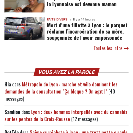
la Lyonnaise est devenue maman
FAITS DIVERS
Il y a 14 heures
Mort d’une fillette à Lyon : le parquet
réclame l’incarcération de sa mère,
soupçonnée de l'avoir empoisonnée
Toutes les infos
VOUS AVEZ LA PAROLE
Hia
dans
Métropole de Lyon : marche et vélo dominent les
demandes de la consultation "Ça bloque ? On agit !"
(40
messages)
Samlion
dans
Lyon : deux hommes interpellés avec du cannabis
sur les pentes de la Croix-Rousse
(12 messages)
DctTdc
dans
Scène surréaliste à Lyon : une trottinette circule