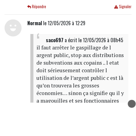
Répondre
Signaler
Normal
le 12/05/2026 à 12:29
saco697
a écrit
le 12/05/2026 à 08h45
il faut arrêter le gaspillage de l
argent public, stop aux distributions
de subventions aux copains .. l etat
doit sérieusement contrôler l
utilisation de l’argent public c est là
qu’on trouvera les grosses
économies… sinon ça signifie qu il y
a magouilles et ses fonctionnaires
responsables à sanctionner…
Tant qu'on laissera les manettes aux
technocrates (ENA, science pot de ...) on