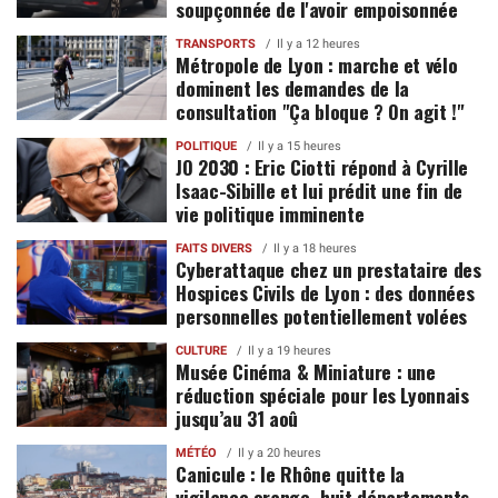
soupçonnée de l'avoir empoisonnée
TRANSPORTS
Il y a 12 heures
Métropole de Lyon : marche et vélo
dominent les demandes de la
consultation "Ça bloque ? On agit !"
POLITIQUE
Il y a 15 heures
JO 2030 : Eric Ciotti répond à Cyrille
Isaac-Sibille et lui prédit une fin de
vie politique imminente
FAITS DIVERS
Il y a 18 heures
Cyberattaque chez un prestataire des
Hospices Civils de Lyon : des données
personnelles potentiellement volées
CULTURE
Il y a 19 heures
Musée Cinéma & Miniature : une
réduction spéciale pour les Lyonnais
jusqu’au 31 aoû
MÉTÉO
Il y a 20 heures
Canicule : le Rhône quitte la
vigilance orange, huit départements