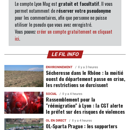
Le compte Lyon Mag est
gratuit et facultatif
. Il vous
permet notamment de
réserver votre pseudonyme
pour les commentaires, afin que personne ne puisse
utiliser le pseudo que vous avez enregistré.
Vous pouvez
créer un compte gratuitement en cliquant
ici
.
LE FIL INFO
ENVIRONNEMENT
Il y a 3 heures
Sécheresse dans le Rhône : la moitié
ouest du département passe en crise,
les restrictions se durcissent
SOCIAL
Il y a 4 heures
Rassemblement pour la
"réémigration" à Lyon : la CGT alerte
le préfet sur des risques de violences
OL EN DIRECT
Il y a 4 heures
OL-Sparta Prague : les supporters