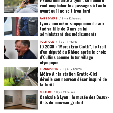
Pédocriminalité à Lyon : ce numéro
veut empêcher les passages à l’acte
avant qu’il ne soit trop tard
FAITS DIVERS
Il y a 12 heures
Lyon : une mère soupçonnée d’avoir
tué sa fille de 3 ans en lui
administrant des médicaments
POLITIQUE
Il y a 14 heures
JO 2030 : "Merci Éric Ciotti", le troll
d’un député du Rhône après le choix
d’Oullins comme futur village
olympique
TRANSPORTS
Il y a 17 heures
Métro A : la station Gratte-Ciel
dévoile son nouveau décor inspiré de
la forêt
CULTURE
Il y a 19 heures
Canicule à Lyon : le musée des Beaux-
Arts de nouveau gratuit