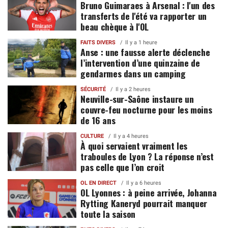
Bruno Guimaraes à Arsenal : l'un des
transferts de l'été va rapporter un
beau chèque à l'OL
FAITS DIVERS
Il y a 1 heure
Anse : une fausse alerte déclenche
l’intervention d’une quinzaine de
gendarmes dans un camping
SÉCURITÉ
Il y a 2 heures
Neuville-sur-Saône instaure un
couvre-feu nocturne pour les moins
de 16 ans
CULTURE
Il y a 4 heures
À quoi servaient vraiment les
traboules de Lyon ? La réponse n’est
pas celle que l’on croit
OL EN DIRECT
Il y a 6 heures
OL Lyonnes : à peine arrivée, Johanna
Rytting Kaneryd pourrait manquer
toute la saison