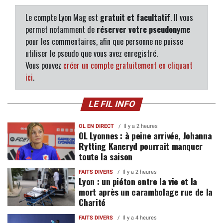
Le compte Lyon Mag est
gratuit et facultatif
. Il vous
permet notamment de
réserver votre pseudonyme
pour les commentaires, afin que personne ne puisse
utiliser le pseudo que vous avez enregistré.
Vous pouvez
créer un compte gratuitement en cliquant
ici
.
LE FIL INFO
OL EN DIRECT
Il y a 2 heures
OL Lyonnes : à peine arrivée, Johanna
Rytting Kaneryd pourrait manquer
toute la saison
FAITS DIVERS
Il y a 2 heures
Lyon : un piéton entre la vie et la
mort après un carambolage rue de la
Charité
FAITS DIVERS
Il y a 4 heures