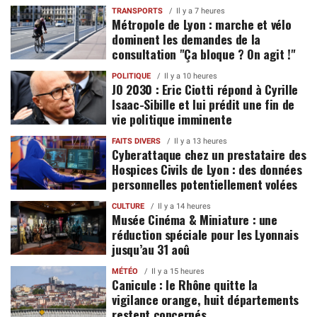
TRANSPORTS
Il y a 7 heures
Métropole de Lyon : marche et vélo
dominent les demandes de la
consultation "Ça bloque ? On agit !"
POLITIQUE
Il y a 10 heures
JO 2030 : Eric Ciotti répond à Cyrille
Isaac-Sibille et lui prédit une fin de
vie politique imminente
FAITS DIVERS
Il y a 13 heures
Cyberattaque chez un prestataire des
Hospices Civils de Lyon : des données
personnelles potentiellement volées
CULTURE
Il y a 14 heures
Musée Cinéma & Miniature : une
réduction spéciale pour les Lyonnais
jusqu’au 31 aoû
MÉTÉO
Il y a 15 heures
Canicule : le Rhône quitte la
vigilance orange, huit départements
restent concernés