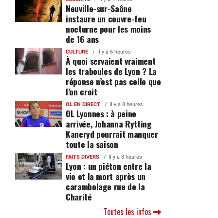
Neuville-sur-Saône
instaure un couvre-feu
nocturne pour les moins
de 16 ans
CULTURE
Il y a 6 heures
À quoi servaient vraiment
les traboules de Lyon ? La
réponse n’est pas celle que
l’on croit
OL EN DIRECT
Il y a 8 heures
OL Lyonnes : à peine
arrivée, Johanna Rytting
Kaneryd pourrait manquer
toute la saison
FAITS DIVERS
Il y a 8 heures
Lyon : un piéton entre la
vie et la mort après un
carambolage rue de la
Charité
Toutes les infos