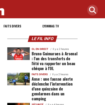
FAITS DIVERS
LYONMAG TV
LE FIL INFO
OL EN DIRECT
Il y a 2 heures
Bruno Guimaraes à Arsenal
: l'un des transferts de
s
l'été va rapporter un beau
chèque à l'OL
FAITS DIVERS
Il y a 2 heures
Anse : une fausse alerte
déclenche l’intervention
d’une quinzaine de
gendarmes dans un
camping
SÉCURITÉ
Il y a 4 heures