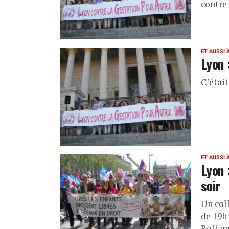
contre 
ET AUSSI 
Lyon 
C’était
ET AUSSI 
Lyon 
soir
Un coll
de 19h
Rollan