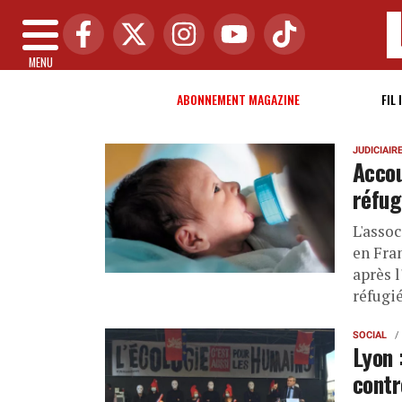
MENU
ABONNEMENT MAGAZINE
FIL 
JUDICIAIR
Accou
réfug
L'assoc
en Fran
après 
réfugi
SOCIAL
Lyon 
contr