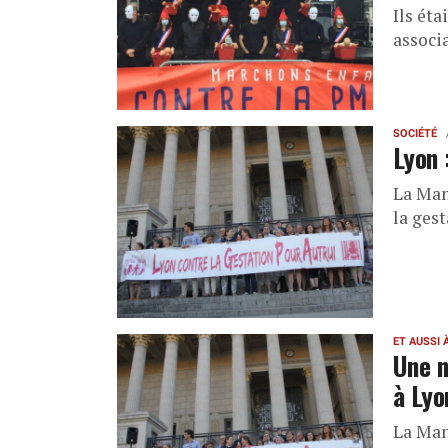
Ils ét
associ
SOCIÉTÉ
Lyon 
La Man
la gest
ET AUSSI 
Une n
à Lyo
La Man