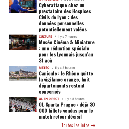
Cyberattaque chez un
prestataire des Hospices
Civils de Lyon : des
données personnelles
potentiellement volées
CULTURE
Il y a 7 heures
Musée Cinéma & Miniature
: une réduction spéciale
pour les Lyonnais jusqu’au
31 aoû
MÉTÉO
Il y a 8 heures
Canicule : le Rhône quitte
la vigilance orange, huit
départements restent
concernés
OL EN DIRECT
Il y a 8 heures
OL-Sparta Prague : déjà 30
000 billets vendus pour le
match retour décisif
Toutes les infos