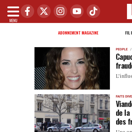
MENU
ABONNEMENT MAGAZINE
FIL 
PEOPLE
Capuc
fraud
L’influ
FAITS DIV
Viand
de la
des f
Une op