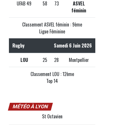
UFAB 49
58
73
ASVEL
féminin
Classement ASVEL féminin : 9ème
Ligue Féminine
Rugby
Samedi 6 Juin 2026
LOU
25
28
Montpellier
Classement LOU : 12ème
Top 14
MÉTÉO À LYON
St Octavien