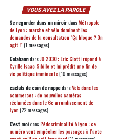
VOUS AVEZ LA PAROLE
Se regarder dans un miroir
dans
Métropole
de Lyon : marche et vélo dominent les
demandes de la consultation "Ça bloque ? On
agit !"
(1 messages)
Calahann
dans
JO 2030 : Eric Ciotti répond à
Cyrille Isaac-Sibille et lui prédit une fin de
vie politique imminente
(10 messages)
cacluls de coin de nappe
dans
Vols dans les
commerces : de nouvelles caméras
réclamées dans le 6e arrondissement de
Lyon
(22 messages)
C'est moi
dans
Pédocriminalité à Lyon : ce
numéro veut empêcher les passages à l’acte