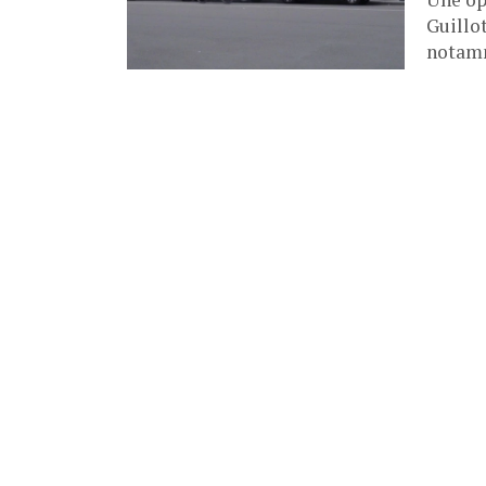
Guillo
notamm