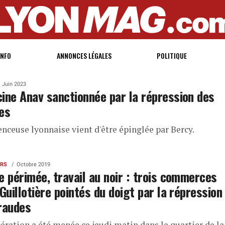
INFO
ANNONCES LÉGALES
POLITIQUE
Juin 2023
ine Anav sanctionnée par la répression des
es
enceuse lyonnaise vient d'être épinglée par Bercy.
ERS
Octobre 2019
e périmée, travail au noir : trois commerces
 Guillotière pointés du doigt par la répression
raudes
ération a été menée ce jeudi matin dans le quartier de la