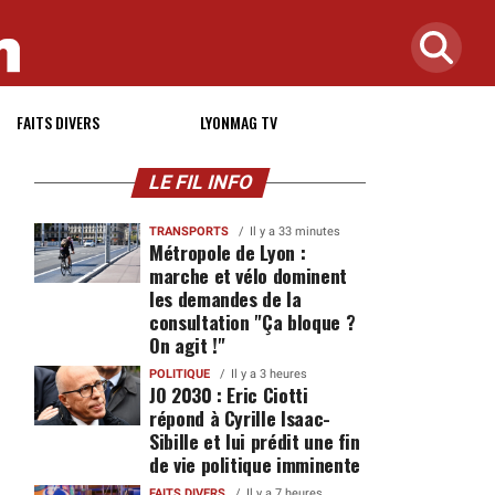
FAITS DIVERS
LYONMAG TV
LE FIL INFO
TRANSPORTS
Il y a 33 minutes
Métropole de Lyon :
marche et vélo dominent
les demandes de la
consultation "Ça bloque ?
On agit !"
POLITIQUE
Il y a 3 heures
JO 2030 : Eric Ciotti
répond à Cyrille Isaac-
Sibille et lui prédit une fin
de vie politique imminente
FAITS DIVERS
Il y a 7 heures