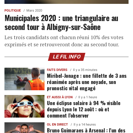
POLITIQUE
Mars 2020
Municipales 2020 : une triangulaire au
second tour à Albigny-sur-Saône
Les trois candidats ont chacun réuni 10% des votes
exprimés et se retrouveront donc au second tour.
LE FIL INFO
FAITS DIVERS
Il y a 35 minutes
Miribel-Jonage : une fillette de 3 ans
réanimée après une noyade, son
pronostic vital engagé
ET AUSSI À LYON
Il y a 1 heure
Une éclipse solaire à 94 % visible
depuis Lyon le 12 août : où et
comment l’observer
OL EN DIRECT
Il y a 14 heures
Bruno Guimaraes à Arsenal : l'un des