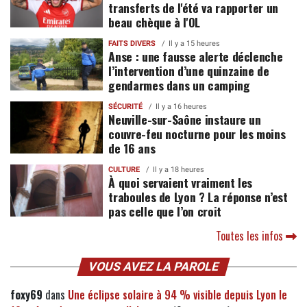
transferts de l'été va rapporter un
beau chèque à l'OL
FAITS DIVERS
Il y a 15 heures
Anse : une fausse alerte déclenche
l’intervention d’une quinzaine de
gendarmes dans un camping
SÉCURITÉ
Il y a 16 heures
Neuville-sur-Saône instaure un
couvre-feu nocturne pour les moins
de 16 ans
CULTURE
Il y a 18 heures
À quoi servaient vraiment les
traboules de Lyon ? La réponse n’est
pas celle que l’on croit
Toutes les infos
VOUS AVEZ LA PAROLE
foxy69
dans
Une éclipse solaire à 94 % visible depuis Lyon le