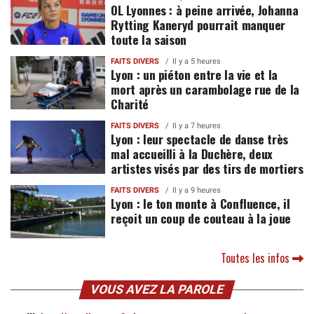
OL Lyonnes : à peine arrivée, Johanna
Rytting Kaneryd pourrait manquer
toute la saison
FAITS DIVERS
Il y a 5 heures
Lyon : un piéton entre la vie et la
mort après un carambolage rue de la
Charité
FAITS DIVERS
Il y a 7 heures
Lyon : leur spectacle de danse très
mal accueilli à la Duchère, deux
artistes visés par des tirs de mortiers
FAITS DIVERS
Il y a 9 heures
Lyon : le ton monte à Confluence, il
reçoit un coup de couteau à la joue
Toutes les infos
VOUS AVEZ LA PAROLE