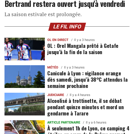
Bertrand restera ouvert jusqu'à vendredi
La saison estivale est prolongée.
LE FIL INFO
OL EN DIRECT
Il y a 3 heures
OL : Orel Mangala prêté à Getafe
jusqu’à la fin de la saison
MÉTÉO
Il y a 3 heures
Canicule à Lyon : vigilance orange
dès samedi, jusqu’à 38°C attendus la
semaine prochaine
JUDICIAIRE
Il y a 4 heures
Alcoolisé à trottinette, il se débat
pendant quinze minutes et mord un
gendarme à Tarare
ARTICLE PARTENAIRE
Il y a 6 heures
À seulement 1h de Lyon, ce camping 4