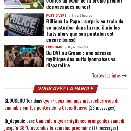
étoiles au cœur de la Drôme promet
des vacances au vert
FAITS DIVERS
Il y a 6 heures
Rillieux-la-Pape : surpris en train de
se masturber dans la rue, il nie les
faits alors que son pantalon est
encore baissé
ECONOMIE
Il y a 8 heures
Du DV1 au Groom : une adresse
mythique des nuits lyonnaises va
disparaître
Toutes les infos
VOUS AVEZ LA PAROLE
GLOUGLOU 1er
dans
Lyon : deux hommes interpellés avec du
cannabis sur les pentes de la Croix-Rousse
(26 messages)
Qi_depoule
dans
Canicule à Lyon : vigilance orange dès samedi,
jusqu’à 38°C attendus la semaine prochaine
(17 messages)