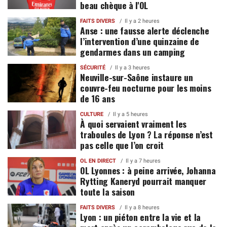
beau chèque à l'OL
FAITS DIVERS
Il y a 2 heures
Anse : une fausse alerte déclenche
l’intervention d’une quinzaine de
gendarmes dans un camping
SÉCURITÉ
Il y a 3 heures
Neuville-sur-Saône instaure un
couvre-feu nocturne pour les moins
de 16 ans
CULTURE
Il y a 5 heures
À quoi servaient vraiment les
traboules de Lyon ? La réponse n’est
pas celle que l’on croit
OL EN DIRECT
Il y a 7 heures
OL Lyonnes : à peine arrivée, Johanna
Rytting Kaneryd pourrait manquer
toute la saison
FAITS DIVERS
Il y a 8 heures
Lyon : un piéton entre la vie et la