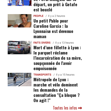
départ, un prêt à Getafe
est bouclé
PEOPLE
Il y a 2 heures
Un petit Pablo pour
Caroline Garcia : la
Lyonnaise est devenue
maman
FAITS DIVERS
Il y a 13 heures
Mort d’une fillette à Lyon :
le parquet réclame
l’incarcération de sa mère,
soupçonnée de l'avoir
empoisonnée
TRANSPORTS
Il y a 15 heures
Métropole de Lyon :
marche et vélo dominent
les demandes de la
consultation "Ça bloque ?
On agit !"
Toutes les infos