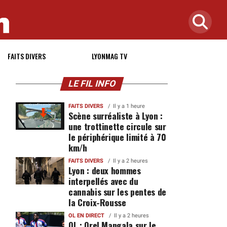
FAITS DIVERS
LYONMAG TV
LE FIL INFO
FAITS DIVERS
Il y a 1 heure
Scène surréaliste à Lyon :
une trottinette circule sur
le périphérique limité à 70
km/h
FAITS DIVERS
Il y a 2 heures
Lyon : deux hommes
interpellés avec du
cannabis sur les pentes de
la Croix-Rousse
OL EN DIRECT
Il y a 2 heures
OL : Orel Mangala sur le