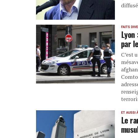
diffusé
FAITS DIV
Lyon 
par l
C’est 
mésave
afghan
Comtoi
adress
rensei
terrori
ET AUSSI 
Le ra
musu