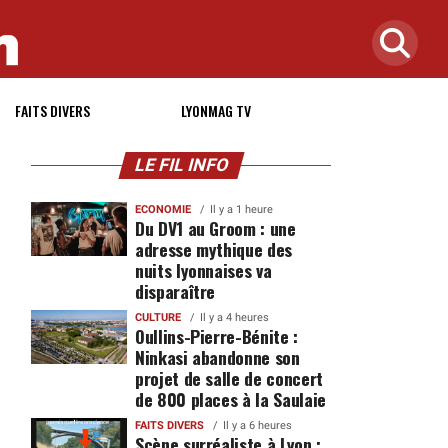
FAITS DIVERS
LYONMAG TV
LE FIL INFO
ECONOMIE
Il y a 1 heure
Du DV1 au Groom : une
adresse mythique des
nuits lyonnaises va
disparaître
CULTURE
Il y a 4 heures
Oullins-Pierre-Bénite :
Ninkasi abandonne son
projet de salle de concert
de 800 places à la Saulaie
FAITS DIVERS
Il y a 6 heures
Scène surréaliste à Lyon :