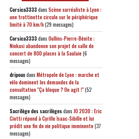
Corsica3333
dans
Scène surréaliste à Lyon :
une trottinette circule sur le périphérique
limité à 70 km/h
(29 messages)
Corsica3333
dans
Oullins-Pierre-Bénite :
Ninkasi abandonne son projet de salle de
concert de 800 places à la Saulaie
(6
messages)
dripoux
dans
Métropole de Lyon : marche et
vélo dominent les demandes de la
consultation "Ça bloque ? On agit !"
(52
messages)
Sacrilège des sacrilèges
dans
JO 2030 : Eric
Ciotti répond à Cyrille Isaac-Sibille et lui
prédit une fin de vie politique imminente
(37
messages)