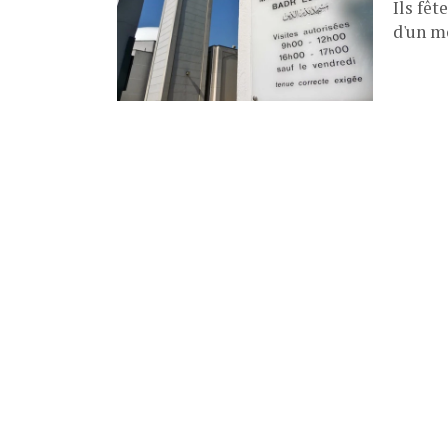
Ils fêt
d'un m