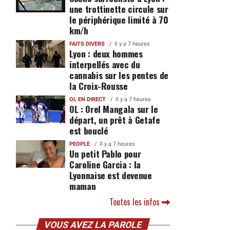
une trottinette circule sur
le périphérique limité à 70
km/h
FAITS DIVERS
Il y a 7 heures
Lyon : deux hommes
interpellés avec du
cannabis sur les pentes de
la Croix-Rousse
OL EN DIRECT
Il y a 7 heures
OL : Orel Mangala sur le
e
départ, un prêt à Getafe
est bouclé
PEOPLE
Il y a 7 heures
Un petit Pablo pour
Caroline Garcia : la
Lyonnaise est devenue
maman
Toutes les infos
VOUS AVEZ LA PAROLE