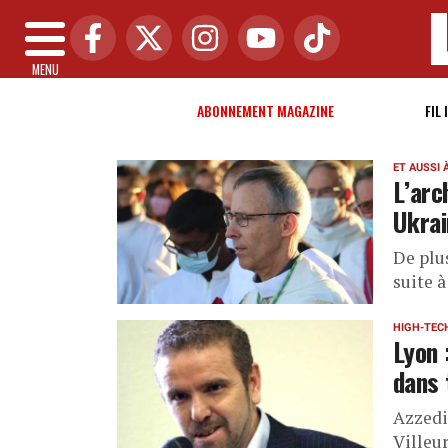
MENU
ABONNEMENT MAGAZINE
FIL 
ET AUSSI 
L’arc
Ukrai
De plu
suite à
HIGH-TEC
Lyon 
dans 
Azzedi
Villeu