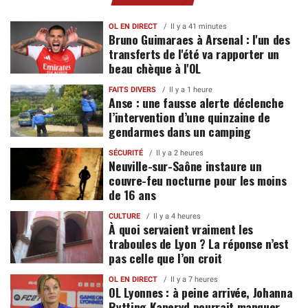
OL EN DIRECT
Il y a 41 minutes
Bruno Guimaraes à Arsenal : l'un des
transferts de l'été va rapporter un
beau chèque à l'OL
FAITS DIVERS
Il y a 1 heure
Anse : une fausse alerte déclenche
l’intervention d’une quinzaine de
gendarmes dans un camping
SÉCURITÉ
Il y a 2 heures
Neuville-sur-Saône instaure un
couvre-feu nocturne pour les moins
de 16 ans
CULTURE
Il y a 4 heures
À quoi servaient vraiment les
traboules de Lyon ? La réponse n’est
pas celle que l’on croit
OL EN DIRECT
Il y a 7 heures
OL Lyonnes : à peine arrivée, Johanna
Rytting Kaneryd pourrait manquer