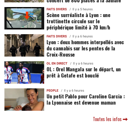
concert de 800 places à la Saulaie
FAITS DIVERS
Il y a 5 heures
Scène surréaliste à Lyon : une
trottinette circule sur le
périphérique limité à 70 km/h
FAITS DIVERS
Il y a 6 heures
Lyon : deux hommes interpellés avec
du cannabis sur les pentes de la
Croix-Rousse
OL EN DIRECT
Il y a 6 heures
OL : Orel Mangala sur le départ, un
prêt à Getafe est bouclé
PEOPLE
Il y a 6 heures
Un petit Pablo pour Caroline Garcia :
la Lyonnaise est devenue maman
Toutes les infos