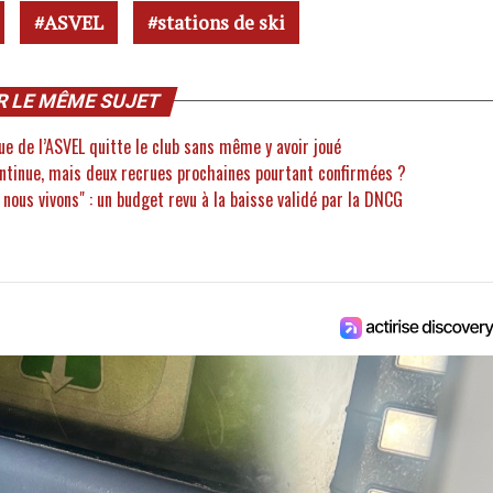
ASVEL
stations de ski
R LE MÊME SUJET
rue de l’ASVEL quitte le club sans même y avoir joué
ontinue, mais deux recrues prochaines pourtant confirmées ?
e nous vivons" : un budget revu à la baisse validé par la DNCG