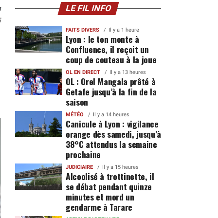
n
LE FIL INFO
5
FAITS DIVERS
Il y a 1 heure
Lyon : le ton monte à
Confluence, il reçoit un
coup de couteau à la joue
OL EN DIRECT
Il y a 13 heures
OL : Orel Mangala prêté à
Getafe jusqu’à la fin de la
saison
MÉTÉO
Il y a 14 heures
Canicule à Lyon : vigilance
orange dès samedi, jusqu’à
38°C attendus la semaine
prochaine
JUDICIAIRE
Il y a 15 heures
Alcoolisé à trottinette, il
se débat pendant quinze
minutes et mord un
gendarme à Tarare