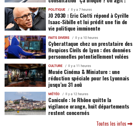
consultation "Ça bloque ? On agit !"
POLITIQUE
Il y a 7 heures
JO 2030 : Eric Ciotti répond à Cyrille
Isaac-Sibille et lui prédit une fin de
vie politique imminente
FAITS DIVERS
Il y a 10 heures
Cyberattaque chez un prestataire des
Hospices Civils de Lyon : des données
personnelles potentiellement volées
CULTURE
Il y a 11 heures
Musée Cinéma & Miniature : une
réduction spéciale pour les Lyonnais
jusqu’au 31 aoû
MÉTÉO
Il y a 12 heures
Canicule : le Rhône quitte la
vigilance orange, huit départements
restent concernés
Toutes les infos