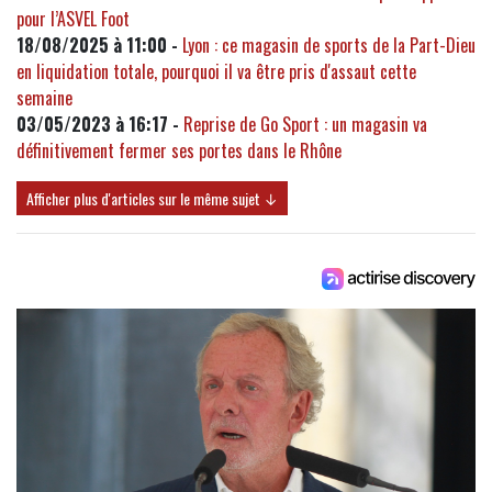
pour l’ASVEL Foot
18/08/2025 à 11:00 -
Lyon : ce magasin de sports de la Part-Dieu
en liquidation totale, pourquoi il va être pris d'assaut cette
semaine
03/05/2023 à 16:17 -
Reprise de Go Sport : un magasin va
définitivement fermer ses portes dans le Rhône
Afficher plus d'articles sur le même sujet ↓