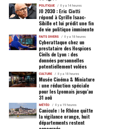
POLITIQUE
Il y a 14 heures
JO 2030 : Eric Ciotti
répond à Cyrille Isaac-
Sibille et lui prédit une fin
de vie politique imminente
FAITS DIVERS
Il y a 18 heures
Cyberattaque chez un
prestataire des Hospices
Civils de Lyon : des
données personnelles
potentiellement volées
CULTURE
Il y a 18 heures
Musée Cinéma & Miniature
: une réduction spéciale
pour les Lyonnais jusqu’au
31 aoû
MÉTÉO
Il y a 19 heures
Canicule : le Rhône quitte
la vigilance orange, huit
départements restent
concernés