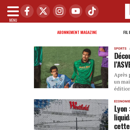
MENU
ABONNEMENT MAGAZINE
FIL 
SPORTS
Décou
l’ASV
Après 
un mai
édition
ECONOMI
Lyon 
liqui
cette