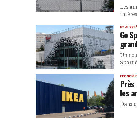
Les am
intére
ET AUSSI 
Go Sp
grand
Un nou
Sport d
ECONOMI
Près 
les a
Dans q