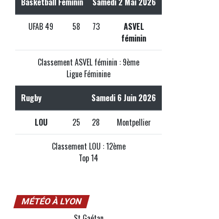
Basketball Féminin
Samedi 2 Mai 2026
UFAB 49
58
73
ASVEL
féminin
Classement ASVEL féminin : 9ème
Ligue Féminine
Rugby
Samedi 6 Juin 2026
LOU
25
28
Montpellier
Classement LOU : 12ème
Top 14
MÉTÉO À LYON
St Gaétan