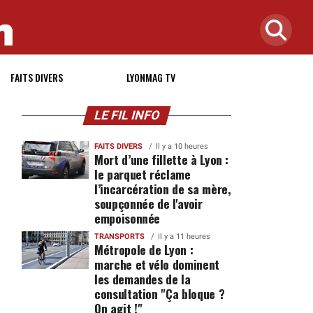
FAITS DIVERS
LYONMAG TV
LE FIL INFO
FAITS DIVERS
Il y a 10 heures
Mort d’une fillette à Lyon :
le parquet réclame
l’incarcération de sa mère,
soupçonnée de l'avoir
empoisonnée
TRANSPORTS
Il y a 11 heures
Métropole de Lyon :
marche et vélo dominent
les demandes de la
consultation "Ça bloque ?
On agit !"