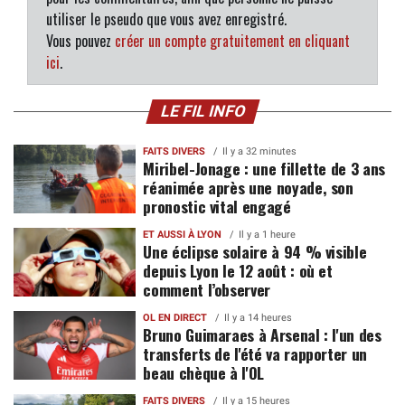
utiliser le pseudo que vous avez enregistré.
Vous pouvez
créer un compte gratuitement en cliquant
ici
.
LE FIL INFO
FAITS DIVERS
Il y a 32 minutes
Miribel-Jonage : une fillette de 3 ans
réanimée après une noyade, son
pronostic vital engagé
ET AUSSI À LYON
Il y a 1 heure
Une éclipse solaire à 94 % visible
depuis Lyon le 12 août : où et
comment l’observer
OL EN DIRECT
Il y a 14 heures
Bruno Guimaraes à Arsenal : l'un des
transferts de l'été va rapporter un
beau chèque à l'OL
FAITS DIVERS
Il y a 15 heures