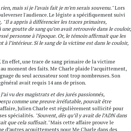
ien, mais si je l’avais fait je m’en serais souvenu."
Lors
ouleverser l'audience. Le légiste a spécifiquement suivi
.
" Il a appris à différencier les traces primaires,
 à une goutte de sang qu’on avait retrouvée dans le couloir,
essé personne à l’époque. Or, le témoin affirmait que les
à l’intérieur. Si le sang de la victime est dans le couloir,
. En effet, une trace de sang primaire de la victime
 au moment des faits. Me Charle plaide l’acquittement,
gnage du seul accusateur sont trop nombreuses. Son
t général avait requis 14 ans de prison.
J’ai vu des magistrats et des jurés passionnés,
perçu comme une preuve irréfutable, pouvait être
affaire, Julien Charle est régulièrement sollicité pour
ses spécialités.
"Souvent, dès qu’il y avait de l’ADN dans
it que cela suffisait."
Mais cette affaire prouve le
aine d’autres acquittements pour Me Charle dans des