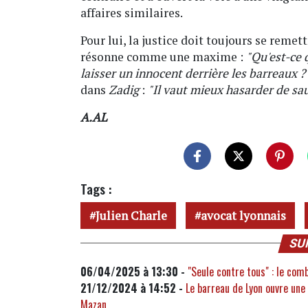
affaires similaires.
Pour lui, la justice doit toujours se reme
résonne comme une maxime :
"Qu'est-ce q
laisser un innocent derrière les barreaux ?
dans
Zadig
:
"Il vaut mieux hasarder de s
A.AL
Tags :
Julien Charle
avocat lyonnais
SU
06/04/2025 à 13:30 -
"Seule contre tous" : le com
21/12/2024 à 14:52 -
Le barreau de Lyon ouvre une
Mazan