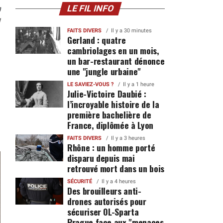
n
LE FIL INFO
1
FAITS DIVERS
Il y a 30 minutes
Gerland : quatre
cambriolages en un mois,
un bar-restaurant dénonce
une "jungle urbaine"
LE SAVIEZ-VOUS ?
Il y a 1 heure
Julie-Victoire Daubié :
l’incroyable histoire de la
première bachelière de
France, diplômée à Lyon
FAITS DIVERS
Il y a 3 heures
Rhône : un homme porté
disparu depuis mai
retrouvé mort dans un bois
SÉCURITÉ
Il y a 4 heures
Des brouilleurs anti-
drones autorisés pour
sécuriser OL-Sparta
Prague face aux "menaces