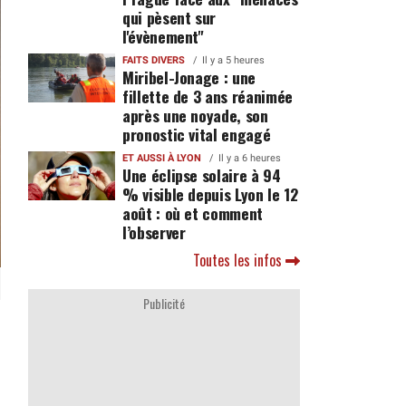
qui pèsent sur
l'évènement"
FAITS DIVERS
Il y a 5 heures
Miribel-Jonage : une
fillette de 3 ans réanimée
après une noyade, son
pronostic vital engagé
ET AUSSI À LYON
Il y a 6 heures
Une éclipse solaire à 94
% visible depuis Lyon le 12
août : où et comment
l’observer
Toutes les infos
Publicité