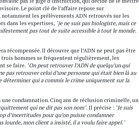
nvainc pas le juge d’instruction, qui décide de le mettre
isoire. Le point clé de l’affaire repose sur
es, notamment les prélèvements ADN retrouvés sur les
rs dans les expertises,
"je ne suis pas biologiste, mais ce
ifestement pas tout de suite accessible à tout le monde.
sera récompensée. Il découvre que l’ADN ne peut pas être
ù trois hommes se fréquentent régulièrement, les
t se faire.
"On peut retrouver l’ADN de quelqu’un qui
ne pas retrouver celui d’une personne qui était bien là au
de déterminer qui a commis le crime uniquement sur la
 une condamnation. Cinq ans de réclusion criminelle, un
cquittement qui ne dit pas son nom".
Il précise :
"Je suis
 trop d’incertitudes pour qu’on puisse condamner
 lourde, mon client a insisté, il a voulu faire appel."