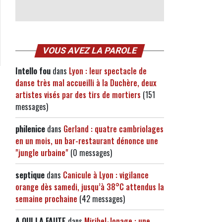
VOUS AVEZ LA PAROLE
Intello fou
dans
Lyon : leur spectacle de
danse très mal accueilli à la Duchère, deux
artistes visés par des tirs de mortiers
(151
messages)
philenice
dans
Gerland : quatre cambriolages
en un mois, un bar-restaurant dénonce une
"jungle urbaine"
(0 messages)
septique
dans
Canicule à Lyon : vigilance
orange dès samedi, jusqu’à 38°C attendus la
semaine prochaine
(42 messages)
A QUI LA FAUTE
dans
Miribel-Jonage : une