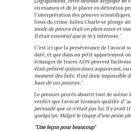
Logiquement, cette défense atypique ne co
en examen et de le placer en détention prov
l’interprétation des preuves scientifiqu
lieux du crime. Julien Charle se plonge alo
mode de preuve était en plein essor et man
Il était essentiel que je m’y intéresse."
C’est ici que la persévérance de l’avocat 
daté, et que dans un petit appartement o
échanges de traces ADN peuvent facilemen
était présent quinze jours auparavant, ou 
moment des faits. Il est donc impossible 
base de ces preuves."
Le premier procès aboutit tout de même à
verdict que l'avocat lyonnais qualifie
d’"a
persuadé que ce n’était pas lui. Il y avait
quelqu’un. Malgré le risque d’une peine plus
"Une leçon pour beaucoup"