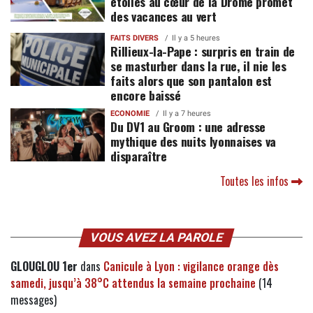
étoiles au cœur de la Drôme promet
des vacances au vert
FAITS DIVERS
Il y a 5 heures
Rillieux-la-Pape : surpris en train de
se masturber dans la rue, il nie les
faits alors que son pantalon est
encore baissé
ECONOMIE
Il y a 7 heures
Du DV1 au Groom : une adresse
mythique des nuits lyonnaises va
disparaître
Toutes les infos
VOUS AVEZ LA PAROLE
GLOUGLOU 1er
dans
Canicule à Lyon : vigilance orange dès
samedi, jusqu’à 38°C attendus la semaine prochaine
(14
messages)