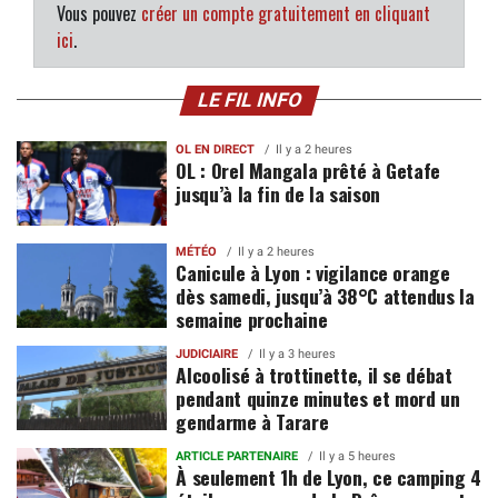
Vous pouvez
créer un compte gratuitement en cliquant
ici
.
LE FIL INFO
OL EN DIRECT
Il y a 2 heures
OL : Orel Mangala prêté à Getafe
jusqu’à la fin de la saison
MÉTÉO
Il y a 2 heures
Canicule à Lyon : vigilance orange
dès samedi, jusqu’à 38°C attendus la
semaine prochaine
JUDICIAIRE
Il y a 3 heures
Alcoolisé à trottinette, il se débat
pendant quinze minutes et mord un
gendarme à Tarare
ARTICLE PARTENAIRE
Il y a 5 heures
À seulement 1h de Lyon, ce camping 4