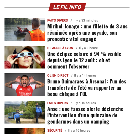
LE FIL INFO
FAITS DIVERS
Il y a 33 minutes
Miribel-Jonage : une fillette de 3 ans
réanimée après une noyade, son
pronostic vital engagé
ET AUSSI À LYON
Il y a 1 heure
Une éclipse solaire à 94 % visible
depuis Lyon le 12 août : où et
comment l’observer
OL EN DIRECT
Il y a 14 heures
Bruno Guimaraes à Arsenal : l'un des
transferts de l'été va rapporter un
beau chèque à l'OL
FAITS DIVERS
Il y a 15 heures
Anse : une fausse alerte déclenche
l’intervention d’une quinzaine de
gendarmes dans un camping
SÉCURITÉ
Il y a 16 heures