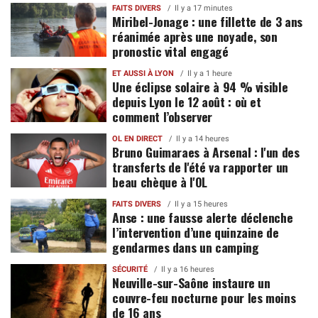
FAITS DIVERS
Il y a 17 minutes
Miribel-Jonage : une fillette de 3 ans
réanimée après une noyade, son
pronostic vital engagé
ET AUSSI À LYON
Il y a 1 heure
Une éclipse solaire à 94 % visible
depuis Lyon le 12 août : où et
comment l’observer
OL EN DIRECT
Il y a 14 heures
Bruno Guimaraes à Arsenal : l'un des
transferts de l'été va rapporter un
beau chèque à l'OL
FAITS DIVERS
Il y a 15 heures
Anse : une fausse alerte déclenche
l’intervention d’une quinzaine de
gendarmes dans un camping
SÉCURITÉ
Il y a 16 heures
Neuville-sur-Saône instaure un
couvre-feu nocturne pour les moins
de 16 ans