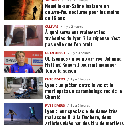
SÉCURITÉ
Il y a 14 minutes
Neuville-sur-Saône instaure un
couvre-feu nocturne pour les moins
de 16 ans
CULTURE
Il y a 2 heures
À quoi servaient vraiment les
traboules de Lyon ? La réponse n’est
pas celle que l’on croit
OL EN DIRECT
Il y a 4 heures
OL Lyonnes : à peine arrivée, Johanna
Rytting Kaneryd pourrait manquer
toute la saison
FAITS DIVERS
Il y a 5 heures
Lyon : un piéton entre la vie et la
mort après un carambolage rue de la
Charité
FAITS DIVERS
Il y a 7 heures
Lyon : leur spectacle de danse très
mal accueilli à la Duchère, deux
artistes visés par des tirs de mortiers