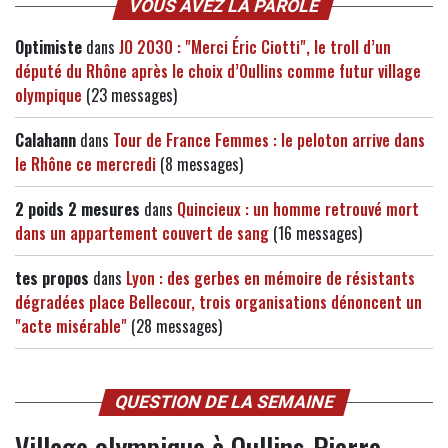
VOUS AVEZ LA PAROLE
Optimiste
dans
JO 2030 : "Merci Éric Ciotti", le troll d’un
député du Rhône après le choix d’Oullins comme futur village
olympique
(23 messages)
Calahann
dans
Tour de France Femmes : le peloton arrive dans
le Rhône ce mercredi
(8 messages)
2 poids 2 mesures
dans
Quincieux : un homme retrouvé mort
dans un appartement couvert de sang
(16 messages)
tes propos
dans
Lyon : des gerbes en mémoire de résistants
dégradées place Bellecour, trois organisations dénoncent un
"acte misérable"
(28 messages)
QUESTION DE LA SEMAINE
Village olympique à Oullins-Pierre-