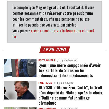
Le compte Lyon Mag est
gratuit et facultatif
. Il vous
permet notamment de
réserver votre pseudonyme
pour les commentaires, afin que personne ne puisse
utiliser le pseudo que vous avez enregistré.
Vous pouvez
créer un compte gratuitement en cliquant
ici
.
LE FIL INFO
FAITS DIVERS
Il y a 4 heures
Lyon : une mère soupçonnée d’avoir
tué sa fille de 3 ans en lui
administrant des médicaments
POLITIQUE
Il y a 6 heures
JO 2030 : "Merci Éric Ciotti", le troll
d’un député du Rhône après le choix
d’Oullins comme futur village
olympique