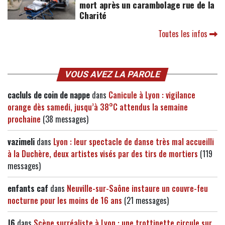
mort après un carambolage rue de la
Charité
Toutes les infos
VOUS AVEZ LA PAROLE
cacluls de coin de nappe
dans
Canicule à Lyon : vigilance
orange dès samedi, jusqu’à 38°C attendus la semaine
prochaine
(38 messages)
vazimeli
dans
Lyon : leur spectacle de danse très mal accueilli
à la Duchère, deux artistes visés par des tirs de mortiers
(119
messages)
enfants caf
dans
Neuville-sur-Saône instaure un couvre-feu
nocturne pour les moins de 16 ans
(21 messages)
J6
dans
Scène surréaliste à Lyon : une trottinette circule sur