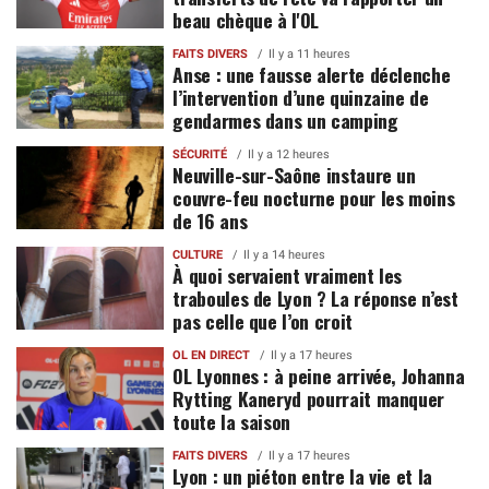
beau chèque à l'OL
FAITS DIVERS
Il y a 11 heures
Anse : une fausse alerte déclenche
l’intervention d’une quinzaine de
gendarmes dans un camping
SÉCURITÉ
Il y a 12 heures
Neuville-sur-Saône instaure un
couvre-feu nocturne pour les moins
de 16 ans
CULTURE
Il y a 14 heures
À quoi servaient vraiment les
traboules de Lyon ? La réponse n’est
pas celle que l’on croit
OL EN DIRECT
Il y a 17 heures
OL Lyonnes : à peine arrivée, Johanna
Rytting Kaneryd pourrait manquer
toute la saison
FAITS DIVERS
Il y a 17 heures
Lyon : un piéton entre la vie et la