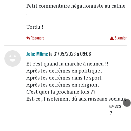
Petit commentaire négationniste au calme
.
Tordu !
Répondre
Signaler
Jolie Môme
le 31/05/2026 à 09:08
Et c'est quand la marche à neuneu !!
Après les extrêmes en politique .
Après les extrêmes dans le sport .
Après les extrêmes en religion .
C'est quoi la prochaine fois ??
Est-ce , l'isolement dû aux raiseaux sociaux
qui cré le besoin de se retrouver a travers
des rassemblements de tous genres ?
Cela fait plus tôt peur .
Quand pensez-vous ? J.M