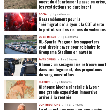
ouest du département passe en crise,
les restrictions se durcissent
SOCIAL
Il y a 4 heures
Rassemblement pour la
"réémigration" à Lyon : la CGT alerte
le préfet sur des risques de violences
OL EN DIRECT
Il y a 4 heures
OL-Sparta Prague : les supporters
vont devoir payer pour rejoindre le
Groupama Stadium en navette
FAITS DIVERS
Il y a 6 heures
Rhône : un sexagénaire retrouvé mort
dans son logement, des projections
de sang constatées
CULTURE
Il y a 8 heures
Alphonse Mucha s’installe à Lyon :
une grande exposition immersive
arrive à la rentrée
CONTRIBUTIONS
Il y a 10 heures
La clim est une machine, son accès