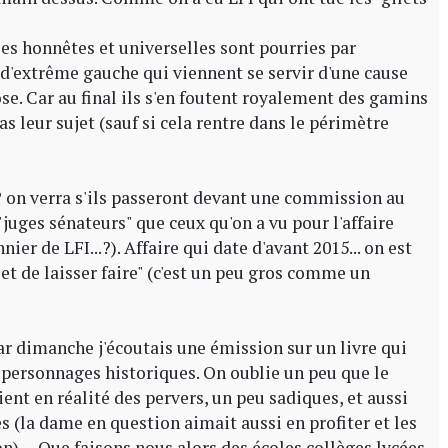
es honnêtes et universelles sont pourries par
d'extrême gauche qui viennent se servir d'une cause
ose. Car au final ils s'en foutent royalement des gamins
pas leur sujet (sauf si cela rentre dans le périmètre
? on verra s'ils passeront devant une commission au
juges sénateurs" que ceux qu'on a vu pour l'affaire
er de LFI...?). Affaire qui date d'avant 2015... on est
 et de laisser faire" (c'est un peu gros comme un
car dimanche j'écoutais une émission sur un livre qui
de personnages historiques. On oublie un peu que le
ient en réalité des pervers, un peu sadiques, et aussi
les (la dame en question aimait aussi en profiter et les
).... Que faisons nous alors des écoles collèges lycées