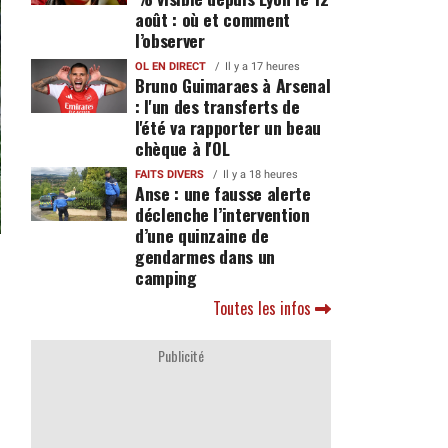
août : où et comment
l’observer
OL EN DIRECT
Il y a 17 heures
Bruno Guimaraes à Arsenal
: l'un des transferts de
l'été va rapporter un beau
chèque à l'OL
FAITS DIVERS
Il y a 18 heures
Anse : une fausse alerte
déclenche l’intervention
d’une quinzaine de
gendarmes dans un
camping
Toutes les infos
Publicité