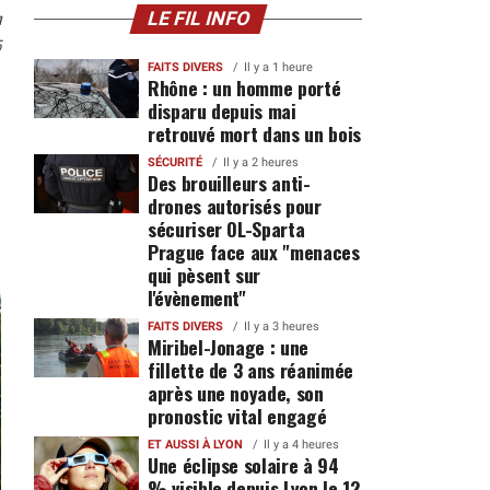
n
LE FIL INFO
5
FAITS DIVERS
Il y a 1 heure
Rhône : un homme porté
disparu depuis mai
retrouvé mort dans un bois
SÉCURITÉ
Il y a 2 heures
Des brouilleurs anti-
drones autorisés pour
sécuriser OL-Sparta
Prague face aux "menaces
qui pèsent sur
l'évènement"
FAITS DIVERS
Il y a 3 heures
Miribel-Jonage : une
fillette de 3 ans réanimée
après une noyade, son
pronostic vital engagé
ET AUSSI À LYON
Il y a 4 heures
Une éclipse solaire à 94
% visible depuis Lyon le 12