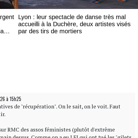
argent
Lyon : leur spectacle de danse très mal
accueilli à la Duchère, deux artistes visés
la
par des tirs de mortiers
026 à 15h25
atives de "récupération". On le sait, on le voit. Faut
ir.
 sur RMC des assos féministes (plutôt d'extrême
main dessus. Comme on a eu LFI qui ont tué les "gilets