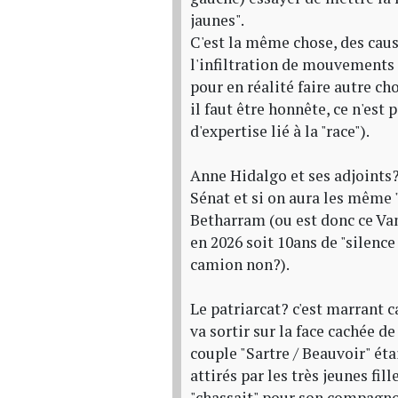
jaunes".
C'est la même chose, des caus
l'infiltration de mouvements 
pour en réalité faire autre ch
il faut être honnête, ce n'est 
d'expertise lié à la "race").
Anne Hidalgo et ses adjoints
Sénat et si on aura les même "
Betharram (ou est donc ce Vanni
en 2026 soit 10ans de "silence
camion non?).
Le patriarcat? c'est marrant 
va sortir sur la face cachée 
couple "Sartre / Beauvoir" éta
attirés par les très jeunes fil
"chassait" pour son compagnon