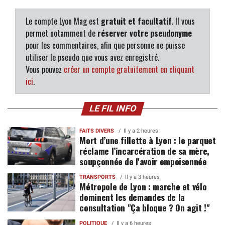
Le compte Lyon Mag est
gratuit et facultatif
. Il vous
permet notamment de
réserver votre pseudonyme
pour les commentaires, afin que personne ne puisse
utiliser le pseudo que vous avez enregistré.
Vous pouvez
créer un compte gratuitement en cliquant
ici
.
LE FIL INFO
FAITS DIVERS
Il y a 2 heures
Mort d’une fillette à Lyon : le parquet
réclame l’incarcération de sa mère,
soupçonnée de l'avoir empoisonnée
TRANSPORTS
Il y a 3 heures
Métropole de Lyon : marche et vélo
dominent les demandes de la
consultation "Ça bloque ? On agit !"
POLITIQUE
Il y a 6 heures