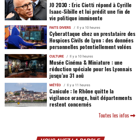
JO 2030 : Eric Ciotti répond à Cyrille
Isaac-Sibille et lui prédit une fin de
vie politique imminente
FAITS DIVERS
Il y a 10 heures
Cyberattaque chez un prestataire des
Hospices Civils de Lyon : des données
personnelles potentiellement volées
CULTURE
Il y a 10 heures
Musée Cinéma & Miniature : une
réduction spéciale pour les Lyonnais
jusqu’au 31 aoû
MÉTÉO
Il y a 11 heures
Canicule : le Rhône quitte la
vigilance orange, huit départements
restent concernés
Toutes les infos