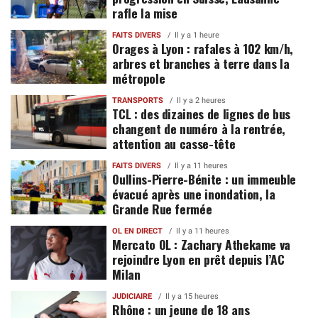
rafle la mise
FAITS DIVERS
Il y a 1 heure
Orages à Lyon : rafales à 102 km/h,
arbres et branches à terre dans la
métropole
TRANSPORTS
Il y a 2 heures
TCL : des dizaines de lignes de bus
changent de numéro à la rentrée,
attention au casse-tête
FAITS DIVERS
Il y a 11 heures
Oullins-Pierre-Bénite : un immeuble
évacué après une inondation, la
Grande Rue fermée
OL EN DIRECT
Il y a 11 heures
Mercato OL : Zachary Athekame va
rejoindre Lyon en prêt depuis l’AC
Milan
JUDICIAIRE
Il y a 15 heures
Rhône : un jeune de 18 ans