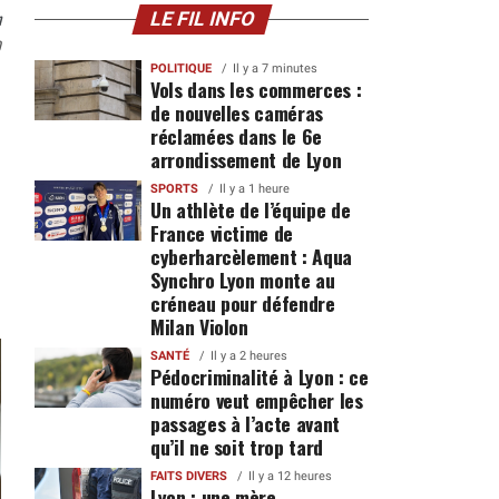
n
LE FIL INFO
0
POLITIQUE
Il y a 7 minutes
Vols dans les commerces :
de nouvelles caméras
réclamées dans le 6e
arrondissement de Lyon
SPORTS
Il y a 1 heure
Un athlète de l’équipe de
France victime de
cyberharcèlement : Aqua
Synchro Lyon monte au
créneau pour défendre
Milan Violon
SANTÉ
Il y a 2 heures
Pédocriminalité à Lyon : ce
numéro veut empêcher les
passages à l’acte avant
qu’il ne soit trop tard
FAITS DIVERS
Il y a 12 heures
Lyon : une mère