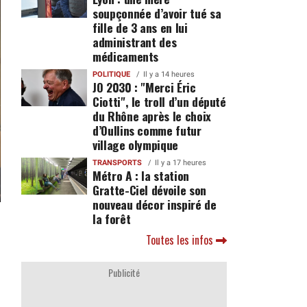
soupçonnée d’avoir tué sa
fille de 3 ans en lui
administrant des
médicaments
POLITIQUE
Il y a 14 heures
JO 2030 : "Merci Éric
Ciotti", le troll d’un député
du Rhône après le choix
d’Oullins comme futur
village olympique
TRANSPORTS
Il y a 17 heures
Métro A : la station
Gratte-Ciel dévoile son
nouveau décor inspiré de
la forêt
Toutes les infos
Publicité