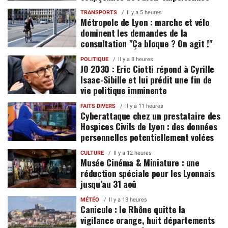
TRANSPORTS
Il y a 5 heures
Métropole de Lyon : marche et vélo
dominent les demandes de la
consultation "Ça bloque ? On agit !"
POLITIQUE
Il y a 8 heures
JO 2030 : Eric Ciotti répond à Cyrille
Isaac-Sibille et lui prédit une fin de
vie politique imminente
FAITS DIVERS
Il y a 11 heures
Cyberattaque chez un prestataire des
Hospices Civils de Lyon : des données
personnelles potentiellement volées
CULTURE
Il y a 12 heures
Musée Cinéma & Miniature : une
réduction spéciale pour les Lyonnais
jusqu’au 31 aoû
MÉTÉO
Il y a 13 heures
Canicule : le Rhône quitte la
vigilance orange, huit départements