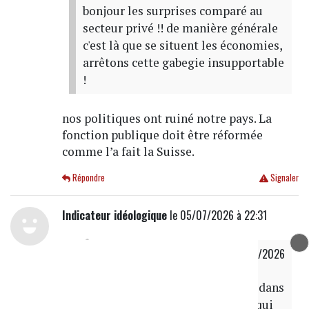
bonjour les surprises comparé au
secteur privé !! de manière générale
c'est là que se situent les économies,
arrêtons cette gabegie insupportable
!
nos politiques ont ruiné notre pays. La
fonction publique doit être réformée
comme l’a fait la Suisse.
Répondre
Signaler
Indicateur idéologique
le 05/07/2026 à 22:31
le beauf de Cabu !
a écrit
le 05/07/2026
à 18h09
j 'ai vu qu 'il faisait honte même dans
son parti , le genre de personne qui