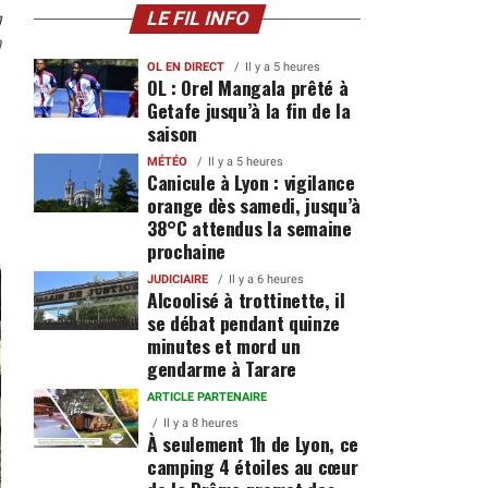
n
LE FIL INFO
0
OL EN DIRECT
Il y a 5 heures
OL : Orel Mangala prêté à
Getafe jusqu’à la fin de la
saison
MÉTÉO
Il y a 5 heures
Canicule à Lyon : vigilance
orange dès samedi, jusqu’à
38°C attendus la semaine
prochaine
JUDICIAIRE
Il y a 6 heures
Alcoolisé à trottinette, il
se débat pendant quinze
minutes et mord un
gendarme à Tarare
ARTICLE PARTENAIRE
Il y a 8 heures
À seulement 1h de Lyon, ce
camping 4 étoiles au cœur