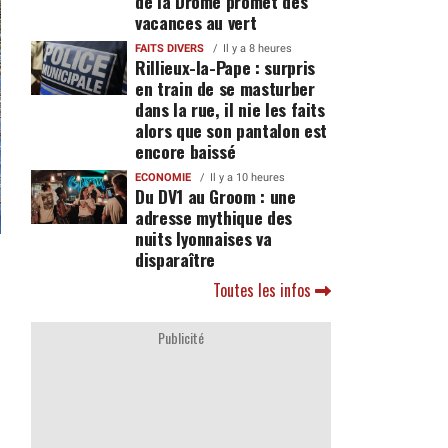
de la Drôme promet des
vacances au vert
FAITS DIVERS
Il y a 8 heures
Rillieux-la-Pape : surpris
en train de se masturber
dans la rue, il nie les faits
alors que son pantalon est
encore baissé
ECONOMIE
Il y a 10 heures
Du DV1 au Groom : une
adresse mythique des
nuits lyonnaises va
disparaître
Toutes les infos
Publicité