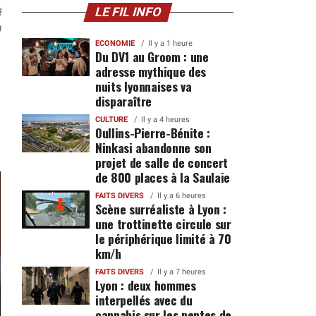
é
LE FIL INFO
0
ECONOMIE
Il y a 1 heure
Du DV1 au Groom : une
adresse mythique des
nuits lyonnaises va
disparaître
CULTURE
Il y a 4 heures
Oullins-Pierre-Bénite :
Ninkasi abandonne son
projet de salle de concert
de 800 places à la Saulaie
FAITS DIVERS
Il y a 6 heures
Scène surréaliste à Lyon :
une trottinette circule sur
le périphérique limité à 70
km/h
FAITS DIVERS
Il y a 7 heures
Lyon : deux hommes
interpellés avec du
cannabis sur les pentes de