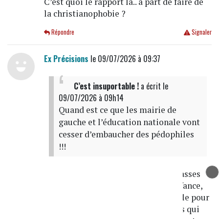
C’est quoi le rapport là.. à part de faire de
la christianophobie ?
Répondre
Signaler
Ex Précisions
le 09/07/2026 à 09:37
C’est insuportable !
a écrit
le
09/07/2026 à 09h14
Quand est ce que les mairie de
gauche et l’éducation nationale vont
cesser d’embaucher des pédophiles
!!!
Je pense que ça touche toutes les classes
sociales, tous les métiers liés à l'enfance,
travail de longue haleine et pas facile pour
les débusquer tous, il y en a toujours qui