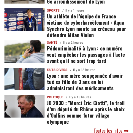
6e arrondissement de Lyon
SPORTS
Il y a 1 heure
Un athlète de l’équipe de France
victime de cyberharcèlement : Aqua
Synchro Lyon monte au créneau pour
défendre Milan Violon
SANTÉ
Il y a 2 heures
Pédocriminalité à Lyon : ce numéro
veut empêcher les passages à l’acte
avant qu’il ne soit trop tard
FAITS DIVERS
Il y a 13 heures
Lyon : une mère soupçonnée d’avoir
tué sa fille de 3 ans en lui
administrant des médicaments
POLITIQUE
Il y a 15 heures
JO 2030 : "Merci Éric Ciotti", le troll
d’un député du Rhône après le choix
d’Oullins comme futur village
olympique
Toutes les infos