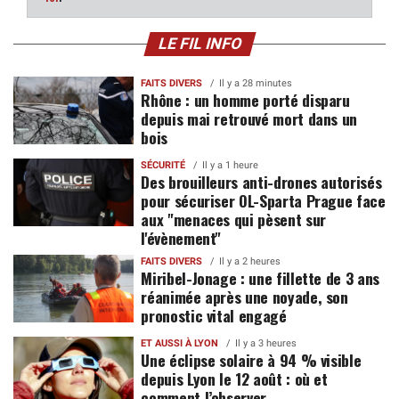
LE FIL INFO
FAITS DIVERS
Il y a 28 minutes
Rhône : un homme porté disparu
depuis mai retrouvé mort dans un
bois
SÉCURITÉ
Il y a 1 heure
Des brouilleurs anti-drones autorisés
pour sécuriser OL-Sparta Prague face
aux "menaces qui pèsent sur
l'évènement"
FAITS DIVERS
Il y a 2 heures
Miribel-Jonage : une fillette de 3 ans
réanimée après une noyade, son
pronostic vital engagé
ET AUSSI À LYON
Il y a 3 heures
Une éclipse solaire à 94 % visible
depuis Lyon le 12 août : où et
comment l’observer