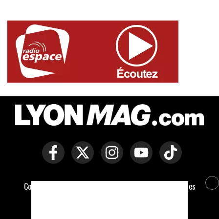
Copyright © Lyon Mag -
Mentions légales
-
Politique des
cookies
-
Contact
-
Conditions générales de vente
Développé par Everlats