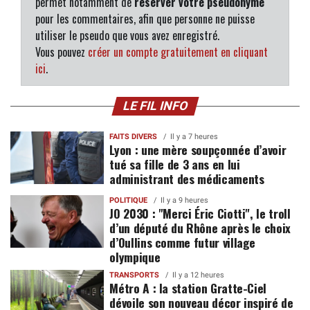
permet notamment de
réserver votre pseudonyme
pour les commentaires, afin que personne ne puisse
utiliser le pseudo que vous avez enregistré.
Vous pouvez
créer un compte gratuitement en cliquant
ici
.
LE FIL INFO
FAITS DIVERS
Il y a 7 heures
Lyon : une mère soupçonnée d’avoir
tué sa fille de 3 ans en lui
administrant des médicaments
POLITIQUE
Il y a 9 heures
JO 2030 : "Merci Éric Ciotti", le troll
d’un député du Rhône après le choix
d’Oullins comme futur village
olympique
TRANSPORTS
Il y a 12 heures
Métro A : la station Gratte-Ciel
dévoile son nouveau décor inspiré de