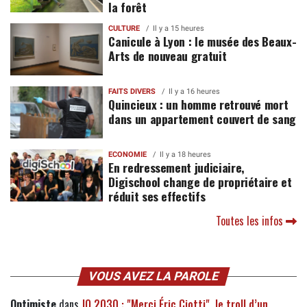
la forêt
CULTURE
Il y a 15 heures
Canicule à Lyon : le musée des Beaux-
Arts de nouveau gratuit
FAITS DIVERS
Il y a 16 heures
Quincieux : un homme retrouvé mort
dans un appartement couvert de sang
ECONOMIE
Il y a 18 heures
En redressement judiciaire,
Digischool change de propriétaire et
réduit ses effectifs
Toutes les infos
VOUS AVEZ LA PAROLE
Optimiste
dans
JO 2030 : "Merci Éric Ciotti", le troll d’un