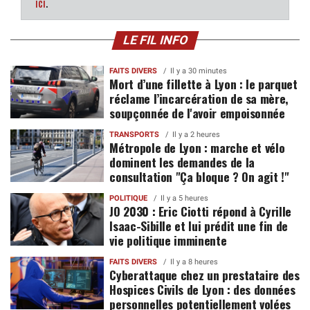
ici
.
LE FIL INFO
FAITS DIVERS
Il y a 30 minutes
Mort d’une fillette à Lyon : le parquet
réclame l’incarcération de sa mère,
soupçonnée de l'avoir empoisonnée
TRANSPORTS
Il y a 2 heures
Métropole de Lyon : marche et vélo
dominent les demandes de la
consultation "Ça bloque ? On agit !"
POLITIQUE
Il y a 5 heures
JO 2030 : Eric Ciotti répond à Cyrille
Isaac-Sibille et lui prédit une fin de
vie politique imminente
FAITS DIVERS
Il y a 8 heures
Cyberattaque chez un prestataire des
Hospices Civils de Lyon : des données
personnelles potentiellement volées