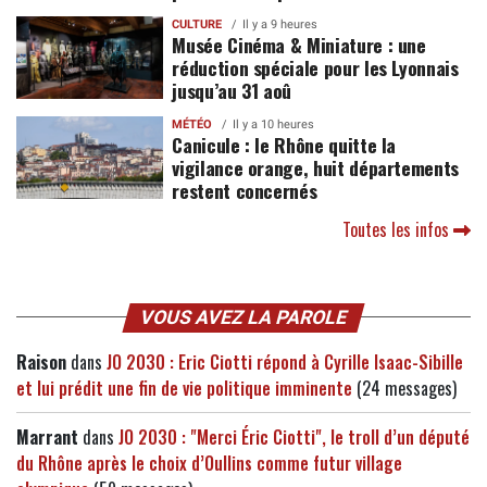
CULTURE
Il y a 9 heures
Musée Cinéma & Miniature : une
réduction spéciale pour les Lyonnais
jusqu’au 31 aoû
MÉTÉO
Il y a 10 heures
Canicule : le Rhône quitte la
vigilance orange, huit départements
restent concernés
Toutes les infos
VOUS AVEZ LA PAROLE
Raison
dans
JO 2030 : Eric Ciotti répond à Cyrille Isaac-Sibille
et lui prédit une fin de vie politique imminente
(24 messages)
Marrant
dans
JO 2030 : "Merci Éric Ciotti", le troll d’un député
du Rhône après le choix d’Oullins comme futur village