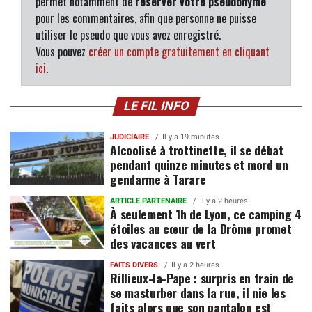
permet notamment de
réserver votre pseudonyme
pour les commentaires, afin que personne ne puisse
utiliser le pseudo que vous avez enregistré.
Vous pouvez
créer un compte gratuitement en cliquant
ici
.
LE FIL INFO
JUDICIAIRE
Il y a 19 minutes
Alcoolisé à trottinette, il se débat
pendant quinze minutes et mord un
gendarme à Tarare
ARTICLE PARTENAIRE
Il y a 2 heures
À seulement 1h de Lyon, ce camping 4
étoiles au cœur de la Drôme promet
des vacances au vert
FAITS DIVERS
Il y a 2 heures
Rillieux-la-Pape : surpris en train de
se masturber dans la rue, il nie les
faits alors que son pantalon est