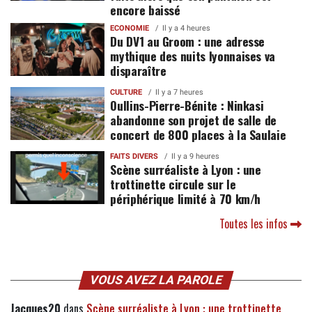
encore baissé
ECONOMIE
Il y a 4 heures
Du DV1 au Groom : une adresse
mythique des nuits lyonnaises va
disparaître
CULTURE
Il y a 7 heures
Oullins-Pierre-Bénite : Ninkasi
abandonne son projet de salle de
concert de 800 places à la Saulaie
FAITS DIVERS
Il y a 9 heures
Scène surréaliste à Lyon : une
trottinette circule sur le
périphérique limité à 70 km/h
Toutes les infos
VOUS AVEZ LA PAROLE
Jacques20
dans
Scène surréaliste à Lyon : une trottinette