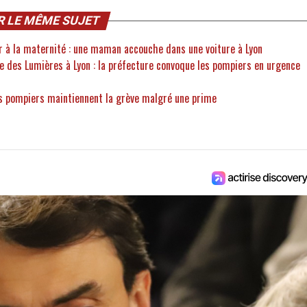
R LE MÊME SUJET
ver à la maternité : une maman accouche dans une voiture à Lyon
e des Lumières à Lyon : la préfecture convoque les pompiers en urgence
es pompiers maintiennent la grève malgré une prime