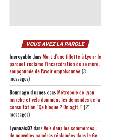
VOUS AVEZ LA PAROLE
Incroyable
dans
Mort d’une fillette à Lyon : le
parquet réclame l’incarcération de sa mère,
soupçonnée de l'avoir empoisonnée
(3
messages)
Bourrage d urnes
dans
Métropole de Lyon :
marche et vélo dominent les demandes de la
consultation "Ça bloque ? On agit !"
(21
messages)
Lyonnais07
dans
Vols dans les commerces :
de nouvelles caméras réclamées dans le 6e