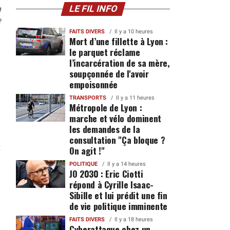
n
LE FIL INFO
2
FAITS DIVERS
Il y a 10 heures
Mort d’une fillette à Lyon :
le parquet réclame
l’incarcération de sa mère,
soupçonnée de l'avoir
empoisonnée
TRANSPORTS
Il y a 11 heures
Métropole de Lyon :
marche et vélo dominent
les demandes de la
consultation "Ça bloque ?
t
On agit !"
POLITIQUE
Il y a 14 heures
JO 2030 : Eric Ciotti
répond à Cyrille Isaac-
Sibille et lui prédit une fin
de vie politique imminente
FAITS DIVERS
Il y a 18 heures
Cyberattaque chez un