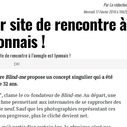
Par
La rédactio
Mercredi 17 Février 2016 à 10h2
er site de rencontre à
onnais !
DR
tre
Blind-me
propose un concept singulier qui a été
 32 ans.
", clame le co-fondateur de
Blind-me
. Au départ, une
thme permettant aux internautes de se rapprocher des
n de neuf. Sauf que les photographies représentant ces
ion progresse, plus le cliché devient net.
 qu’à partir d’un certain âge, le physique n’est pas