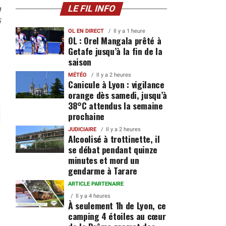
n
LE FIL INFO
5
OL EN DIRECT
Il y a 1 heure
OL : Orel Mangala prêté à
Getafe jusqu’à la fin de la
saison
MÉTÉO
Il y a 2 heures
Canicule à Lyon : vigilance
orange dès samedi, jusqu’à
38°C attendus la semaine
prochaine
JUDICIAIRE
Il y a 2 heures
Alcoolisé à trottinette, il
se débat pendant quinze
minutes et mord un
gendarme à Tarare
ARTICLE PARTENAIRE
Il y a 4 heures
À seulement 1h de Lyon, ce
camping 4 étoiles au cœur