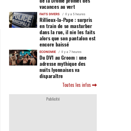
de la Drôme promet des
vacances au vert
FAITS DIVERS
Il y a 5 heures
Rillieux-la-Pape : surpris
en train de se masturber
dans la rue, il nie les faits
alors que son pantalon est
encore baissé
ECONOMIE
Il y a 7 heures
Du DV1 au Groom : une
adresse mythique des
nuits lyonnaises va
disparaître
Toutes les infos
Publicité