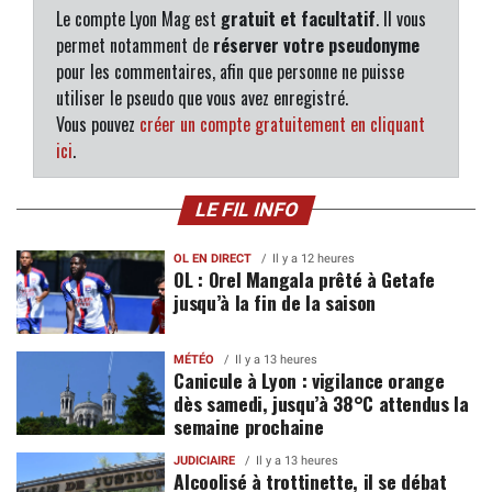
Le compte Lyon Mag est
gratuit et facultatif
. Il vous
permet notamment de
réserver votre pseudonyme
pour les commentaires, afin que personne ne puisse
utiliser le pseudo que vous avez enregistré.
Vous pouvez
créer un compte gratuitement en cliquant
ici
.
LE FIL INFO
OL EN DIRECT
Il y a 12 heures
OL : Orel Mangala prêté à Getafe
jusqu’à la fin de la saison
MÉTÉO
Il y a 13 heures
Canicule à Lyon : vigilance orange
dès samedi, jusqu’à 38°C attendus la
semaine prochaine
JUDICIAIRE
Il y a 13 heures
Alcoolisé à trottinette, il se débat