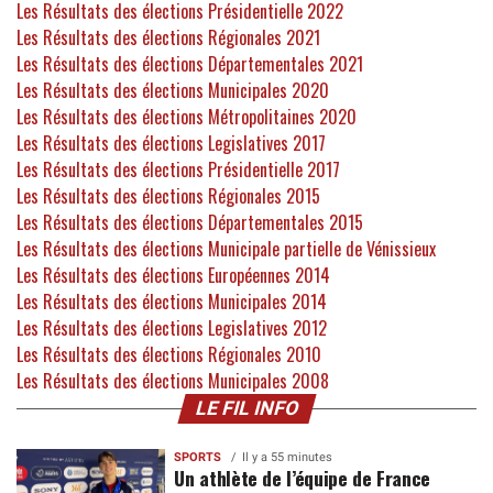
Les Résultats des élections Présidentielle 2022
Les Résultats des élections Régionales 2021
Les Résultats des élections Départementales 2021
Les Résultats des élections Municipales 2020
Les Résultats des élections Métropolitaines 2020
Les Résultats des élections Legislatives 2017
Les Résultats des élections Présidentielle 2017
Les Résultats des élections Régionales 2015
Les Résultats des élections Départementales 2015
Les Résultats des élections Municipale partielle de Vénissieux
Les Résultats des élections Européennes 2014
Les Résultats des élections Municipales 2014
Les Résultats des élections Legislatives 2012
Les Résultats des élections Régionales 2010
Les Résultats des élections Municipales 2008
LE FIL INFO
SPORTS
Il y a 55 minutes
Un athlète de l’équipe de France