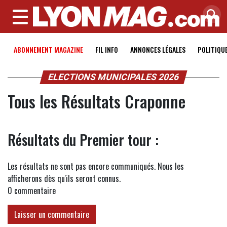
MENU
ABONNEMENT MAGAZINE
FIL INFO
ANNONCES LÉGALES
POLITIQU
ELECTIONS MUNICIPALES 2026
Tous les Résultats Craponne
Résultats du Premier tour :
Les résultats ne sont pas encore communiqués. Nous les
afficherons dès qu'ils seront connus.
0
commentaire
Laisser un commentaire