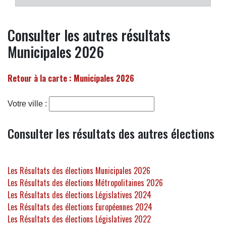
Consulter les autres résultats
Municipales 2026
Retour à la carte : Municipales 2026
Votre ville :
Consulter les résultats des autres élections
Les Résultats des élections Municipales 2026
Les Résultats des élections Métropolitaines 2026
Les Résultats des élections Législatives 2024
Les Résultats des élections Européennes 2024
Les Résultats des élections Législatives 2022