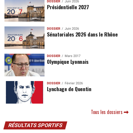
DOSSIER
Juin 2026
Présidentielle 2027
DOSSIER
Juin 2026
Sénatoriales 2026 dans le Rhône
DOSSIER
Mars 2017
Olympique Lyonnais
DOSSIER
Février 2026
Lynchage de Quentin
Tous les dossiers
RÉSULTATS SPORTIFS