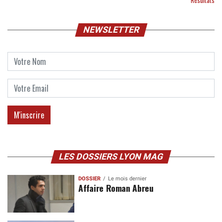
Résultats
NEWSLETTER
LES DOSSIERS LYON MAG
DOSSIER
Le mois dernier
Affaire Roman Abreu