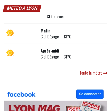
MÉTÉO À LYON
St Octavien
Matin
Ciel Dégagé 18°C
Après-midi
Ciel Dégagé 31°C
Toute la météo