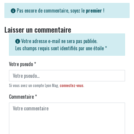
Pas encore de commentaire, soyez le
premier
!
Laisser un commentaire
Votre adresse e-mail ne sera pas publiée.
Les champs requis sont identifiés par une étoile
*
Votre pseudo
*
Si vous avez un compte Lyon Mag,
connectez-vous
.
Commentaire
*