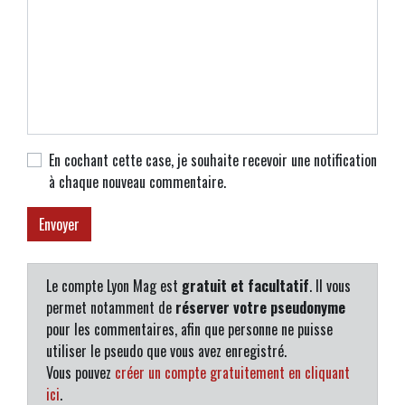
En cochant cette case, je souhaite recevoir une notification
à chaque nouveau commentaire.
Le compte Lyon Mag est
gratuit et facultatif
. Il vous
permet notamment de
réserver votre pseudonyme
pour les commentaires, afin que personne ne puisse
utiliser le pseudo que vous avez enregistré.
Vous pouvez
créer un compte gratuitement en cliquant
ici
.